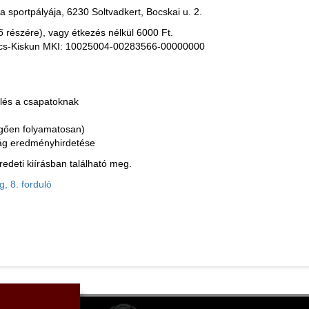
a sportpályája, 6230 Soltvadkert, Bocskai u. 2.
fő részére), vagy étkezés nélkül 6000 Ft.
 Bács-Kiskun MKI: 10025004-00283566-00000000
lés a csapatoknak
ggően folyamatosan)
ság eredményhirdetése
redeti kiírásban található meg.
, 8. forduló