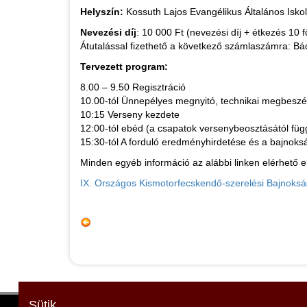
Helyszín:
Kossuth Lajos Evangélikus Általános Iskol
Nevezési díj
: 10 000 Ft (nevezési díj + étkezés 10 
Átutalással fizethető a következő számlaszámra:
Tervezett program:
8.00 – 9.50 Regisztráció
10.00-tól Ünnepélyes megnyitó, technikai megbeszé
10:15 Verseny kezdete
12:00-tól ebéd (a csapatok versenybeosztásától fü
15:30-tól A forduló eredményhirdetése és a bajnok
Minden egyéb információ az alábbi linken elérhető e
IX. Országos Kismotorfecskendő-szerelési Bajnokság
Sütik