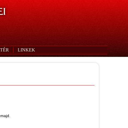
I
TÉR
LINKEK
 majd.