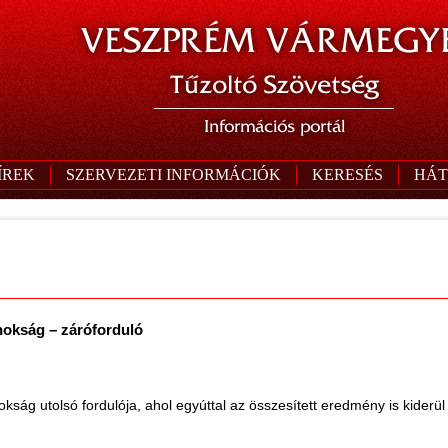
VESZPRÉM VÁRMEGYE
Tűzoltó Szövetség
Információs portál
ÍREK
SZERVEZETI INFORMÁCIÓK
KERESÉS
HÁT
nokság – záróforduló
kság utolsó fordulója, ahol egyúttal az összesített eredmény is kiderül