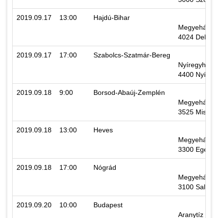
2019.09.17
13:00
Hajdú-Bihar
Megyeháza, 
4024 Debrece
2019.09.17
17:00
Szabolcs-Szatmár-Bereg
Nyíregyháza 
4400 Nyíregy
2019.09.18
9:00
Borsod-Abaúj-Zemplén
Megyeháza, 
3525 Miskolc
2019.09.18
13:00
Heves
Megyeháza, 
3300 Eger, K
2019.09.18
17:00
Nógrád
Megyeháza, 
3100 Salgóta
2019.09.20
10:00
Budapest
Aranytíz Kul