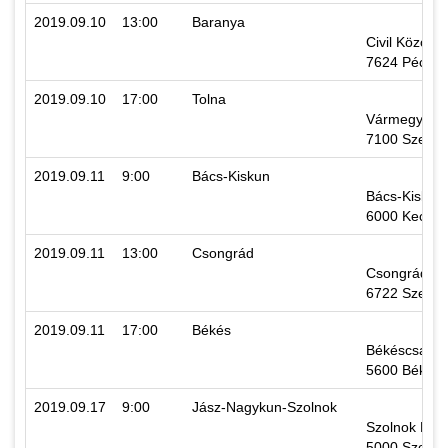
2019.09.10
13:00
Baranya
Civil Közöss
7624 Pécs, S
2019.09.10
17:00
Tolna
Vármegyehá
7100 Szekszár
2019.09.11
9:00
Bács-Kiskun
Bács-Kiskun
6000 Kecske
2019.09.11
13:00
Csongrád
Csongrád Me
6722 Szeged,
2019.09.11
17:00
Békés
Békéscsaba M
5600 Békéscs
2019.09.17
9:00
Jász-Nagykun-Szolnok
Szolnok Megy
5000 Szolnok