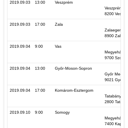
2019.09.03
13:00
Veszprém
Veszprém Meg
8200 Veszpré
2019.09.03
17:00
Zala
Zalaegerszeg
8900 Zalaege
2019.09.04
9:00
Vas
Megyeháza, 
9700 Szombat
2019.09.04
13:00
Győr-Moson-Sopron
Győr Megyei 
9021 Győr, V
2019.09.04
17:00
Komárom-Esztergom
Tatabánya Me
2800 Tatabán
2019.09.10
9:00
Somogy
Megyeháza, I
7400 Kaposvá