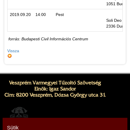
1051 Budapes
2019.09.20
14:00
Pest
Soli Deo Glo
2336 Dunavar
forrás: Budapesti Civil Információs Centrum
Vissza
Veszprém Vármegyei Tűzoltó Szövetség
Elnök: Igaz Sándor
Cím: 8200 Veszprém, Dózsa György utca 31.
Sütik