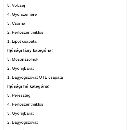
5. Völcsej
4. Győrszemere
3. Csorna
2. Fertőszentmiklós
1. Lipót csapata
Ifjúsági lány kategória:
3. Mosonszolnok
2. Győrújbarát
1. Bágyogszovát ÖTE csapata
Ifjúsági fiú kategória:
5. Pereszteg
4. Fertőszentmiklós
3. Győrújbarát
2. Bágyogszovát