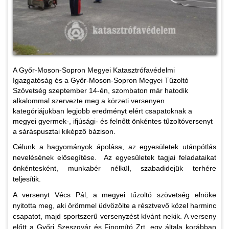
A Győr-Moson-Sopron Megyei Katasztrófavédelmi
Igazgatóság és a Győr-Moson-Sopron Megyei Tűzoltó
Szövetség szeptember 14-én, szombaton már hatodik
alkalommal szervezte meg a körzeti versenyen
kategóriájukban legjobb eredményt elért csapatoknak a
megyei gyermek-, ifjúsági- és felnőtt önkéntes tűzoltóversenyt
a sáráspusztai kiképző bázison.
Célunk a hagyományok ápolása, az egyesületek utánpótlás
nevelésének elősegítése. Az egyesületek tagjai feladataikat
önkéntesként, munkabér nélkül, szabadidejük terhére
teljesítik.
A versenyt Vécs Pál, a megyei tűzoltó szövetség elnöke
nyitotta meg, aki örömmel üdvözölte a résztvevő közel harminc
csapatot, majd sportszerű versenyzést kívánt nekik. A verseny
előtt a Győri Szeszgyár és Finomító Zrt. egy általa korábban