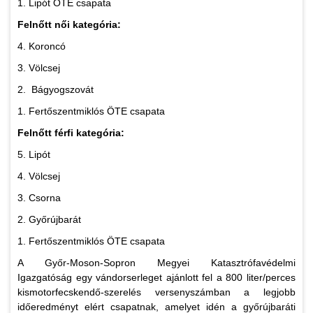
1. Lipót ÖTE csapata
Felnőtt női kategória:
4. Koroncó
3. Völcsej
2. Bágyogszovát
1. Fertőszentmiklós ÖTE csapata
Felnőtt férfi kategória:
5. Lipót
4. Völcsej
3. Csorna
2. Győrújbarát
1. Fertőszentmiklós ÖTE csapata
A Győr-Moson-Sopron Megyei Katasztrófavédelmi
Igazgatóság egy vándorserleget ajánlott fel a 800 liter/perces
kismotorfecskendő-szerelés versenyszámban a legjobb
időeredményt elért csapatnak, amelyet idén a győrújbaráti