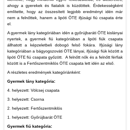
ahogy a gyerekek és fiatalok is küzdöttek. Érdekességként
említette, hogy az összesített legjobb eredményt idén már
nem a felnőttek, hanem a lipóti ÖTE ifjúsági fiú csapata érte
el.
A gyermek lány kategóriában idén a győrújbaráti ÖTE kislányai
nyertek, a gyermek fiú kategóriában a lipóti fiúk csapata
állhatott a képzeletbeli dobogó felső fokára. Ifjúsági lány
kategóriában a bágyogszováti ÖTE lányai, ifjúsági fiúk között a
lipóti ÖTE fiú csapata győzött. A felnőtt nők és a felnőtt férfiak
között is a Fertőszentmiklós ÖTE csapata lett idén az első.
A részletes eredmények kategóriánként:
Gyermek lány kategória:
4. helyezett: Völcsej csapata
3. helyezett: Csorna
2. helyezett: Fertőszentmiklós
1. helyezett: Győrújbarát ÖTE
Gyermek fiú kategória: