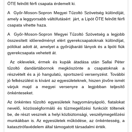
ÖTE felnőtt férfi csapata érdemelt ki.
A Győr-Moson-Sopron Megyei Tűzoltó Szövetség különdíját,
amely a leggyorsabb váltófutásért járt, a Lipót ÖTE felnőtt férfi
csapata vihette haza.
A Győr-Moson-Sopron Megyei Tűzoltó Szövetség a legjobb
összesített időeredményt elért gyerekcsapatoknak különdíjat,
pólókat adott át, amelyet a győrújbaráti lányok és a lipóti fiúk
gyerekcsapata vehetett át.
Az oklevelek, érmek és kupák átadása után Sallai Péter
tűzoltó dandártábornok megköszönte a csapatoknak a
részvételt és a jó hangulatú, sportszerű versenyzést. További
jó felkészülést is kívánt az egyesületeknek, hiszen jövőre ismét
várjuk majd a megyei versenyre a legjobban teljesítő
önkénteseket.
Az önkéntes tűzoltó egyesületek hagyományápoló, fiatalokat
nevelő, közösségformáló és tűzmegelőzési funkciót töltenek
be, de részt vesznek a helyi közbiztonsági, veszélymegelőzési
munkákban is. Az egyesületek működése, az önkéntesség, a
katasztrófavédelem által támogatott társadalmi érték.