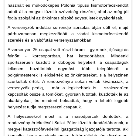
használt és működőképes Polonia típusú kismotorfecskendőt
adott át a megyei tűzoltó szövetség részére, ahol az még jól
fogja szolgálni az önkéntes tűzoltó egyesületek gyakorlásait.
A versenyzők indulási sorrendje sorsolás útján dőlt el, majd
párhuzamosan megkezdődött a viadal kismotorfecskendő
szerelés és a váltófutás versenyszámokban.
A versenyen 26 csapat vett részt három – gyermek, ifjúsági és
felnőtt - korcsoportban, hat kategóriában. Mindenki
sportszerűen küzdött a dobogós helyekért, a csapattagok
lelkesen buzdították egymást, több településről a
polgármesterek is elkísérték az önkénteseket, s a helyszínen
szurkoltak értük. A rendezvényre sokan voltak kíváncsiak, a
versenyzők pedig, – már a legkisebbek is – szakszerűen
kapcsolták össze a tömlőket, gyorsan futottak, küzdötték le az
akadályokat, és mindent beleadtak, hogy a lehető legjobb
helyezést tudja megszerezni csapatuk.
A helyezésekről most is a másodpercek döntöttek, a
rendezvény értékelését Sallai Péter tűzoltó dandártábornok, a
megyei katasztrófavédelmi igazgatóság igazgatója tartotta, aki
kiemelte, hogy mindenki egyre felkészültebb, és dicséretes,