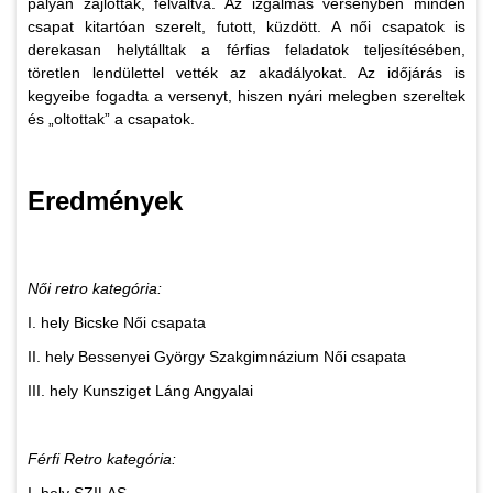
pályán zajlottak, felváltva. Az izgalmas versenyben minden
csapat kitartóan szerelt, futott, küzdött. A női csapatok is
derekasan helytálltak a férfias feladatok teljesítésében,
töretlen lendülettel vették az akadályokat. Az időjárás is
kegyeibe fogadta a versenyt, hiszen nyári melegben szereltek
és „oltottak” a csapatok.
Eredmények
Női retro kategória:
I. hely Bicske Női csapata
II. hely Bessenyei György Szakgimnázium Női csapata
III. hely Kunsziget Láng Angyalai
Férfi Retro kategória: