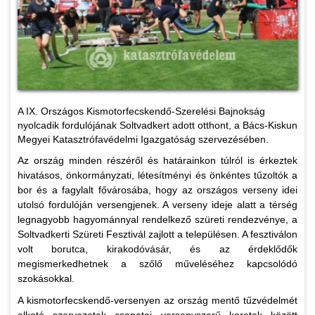
A IX. Országos Kismotorfecskendő-Szerelési Bajnokság
nyolcadik fordulójának Soltvadkert adott otthont, a Bács-Kiskun
Megyei Katasztrófavédelmi Igazgatóság szervezésében.
Az ország minden részéről és határainkon túlról is érkeztek
hivatásos, önkormányzati, létesítményi és önkéntes tűzoltók a
bor és a fagylalt fővárosába, hogy az országos verseny idei
utolsó fordulóján versengjenek. A verseny ideje alatt a térség
legnagyobb hagyománnyal rendelkező szüreti rendezvénye, a
Soltvadkerti Szüreti Fesztivál zajlott a településen. A fesztiválon
volt borutca, kirakodóvásár, és az érdeklődők
megismerkedhetnek a szőlő műveléséhez kapcsolódó
szokásokkal.
A kismotorfecskendő-versenyen az ország mentő tűzvédelmét