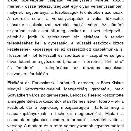
alkotó szervezetek csapatai versenyszerű keretek között
mérhetik össze felkészültségüket egy olyan versenyszámban,
melynek hagyományai a tűzoltóságok tekintetében azonosak.
A szerelés során a versenycsapatok a valós tűzesetek
oltásakor is alkalmazott szerelést hajtják végre. Az időmérő
szigorúan csak akkor áll meg, amikor a - tüzet jelképező -
céltáblák jelzik a feltételezett tűz eloltását. A feladat
teljesítéséhez kell a gyorsaság, a műszaki eszközök biztos
kezelésének képessége és az összeszokott csapatmunka is.
Huszonhét - jól felkészült és sportszerű - csapat versengett
ötven futamban a győzelemért, három - "női retro", "férfi retro"
és "modern" – kategóriában az országos bajnokság
soltvadkerti fordulóján.
Elsőként dr. Farkasinszki Lóránt tű. ezredes, a Bács-Kiskun
Megyei Katasztrófavédelmi Igazgatóság igazgatója, majd
Soltvadkert város polgármestere, Lehoczki Ferenc köszöntötte
a megjelenteket. A köszöntők után Nemes István főbíró – aki a
kezdetek óta a bajnokság mozgatórugója - tartotta meg a
csapatkapitányoknak a technikai megbeszélést. Miután a
csapatok megkaptak minden információt kezdetét vette a
verseny. A modern és a retro versenyszámok egymás melletti