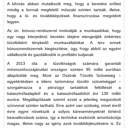
A kihívás abban mutatkozik meg, hogy a bevetési erőket
mindig a kornak megfelelő műszaki szinten tartsák, illetve,
hogy a ki- és továbbképzések finanszírozása megoldott
legyen.
Az ún. bónusz-rendszerrel motiválják a munkaadókat, hogy
egy nagy kiterjedésű bevetés idejére elengedjék önkéntes
tűzoltóként ténykedő munkavállalóikat. A terv ennek
bónuszrendszernek kiegészítése, úgy, hogy abból az egyéni
vállalkozók és gazdálkodók is profitálni tudjanak.
A 2013 óta a tűzoltóságok számára garantált
minimumhozzájárulást országos szinten 95 millió euróban
állapították meg. Most az Osztrák Tűzoltó Szövetség –
egyetértésben a kilenc tartományi tűzoltó szövetséggel –
szorgalmazza a pénzügyi tartalékok feltöltését a
katasztrófaalapból és a katasztrófaadóból évi 130 millió
euróra. Megállapításaik szerint ezzel a jelenleg megszokott
színvonal szinten tartható. Erre azért van szükség, mivel évről
évre egyre növekszik a súlyos káreseményeknél történő
beavatkozások száma, így a technikai eszközök amortizációja
magas, illetve nagy az igény azok továbbfejlesztésére is. Ez