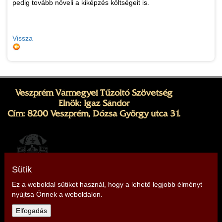
pedig tovább növeli a kiképzés költségeit is.
Vissza
Veszprém Vármegyei Tűzoltó Szövetség
Elnök: Igaz Sándor
Cím: 8200 Veszprém, Dózsa György utca 31.
Sütik
Ez a weboldal sütiket használ, hogy a lehető legjobb élményt
nyújtsa Önnek a weboldalon.
Telefon: +36 30 348 1612,
+36 30 701 1881
Elfogadás
E-mail:
veszprem@tuzoltoszovetseg.hu