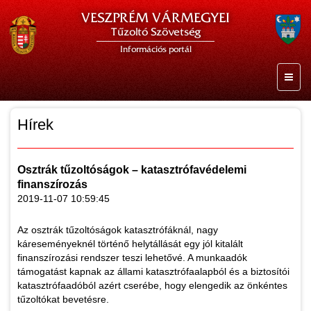
VESZPRÉM VÁRMEGYEI
Tűzoltó Szövetség
Információs portál
Hírek
Osztrák tűzoltóságok – katasztrófavédelemi
finanszírozás
2019-11-07 10:59:45
Az osztrák tűzoltóságok katasztrófáknál, nagy
káreseményeknél történő helytállását egy jól kitalált
finanszírozási rendszer teszi lehetővé. A munkaadók
támogatást kapnak az állami katasztrófaalapból és a biztosítói
katasztrófaadóból azért cserébe, hogy elengedik az önkéntes
tűzoltókat bevetésre.