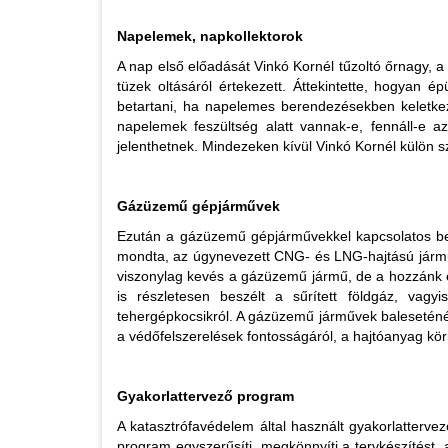
Napelemek, napkollektorok
A nap első előadását Vinkó Kornél tűzoltó őrnagy, a
tüzek oltásáról értekezett. Áttekintette, hogyan
betartani, ha napelemes berendezésekben keletkeze
napelemek feszültség alatt vannak-e, fennáll-e a
jelenthetnek. Mindezeken kívül Vinkó Kornél külön szó
Gázüzemű gépjárművek
Ezután a gázüzemű gépjárművekkel kapcsolatos beava
mondta, az úgynevezett CNG- és LNG-hajtású jármű
viszonylag kevés a gázüzemű jármű, de a hozzánk érk
is részletesen beszélt a sűrített földgáz, vagy
tehergépkocsikról. A gázüzemű járművek baleseténél
a védőfelszerelések fontosságáról, a hajtóanyag körn
Gyakorlattervező program
A katasztrófavédelem által használt gyakorlatterve
program egyszerűsíti, megkönnyíti a tervkészítést,