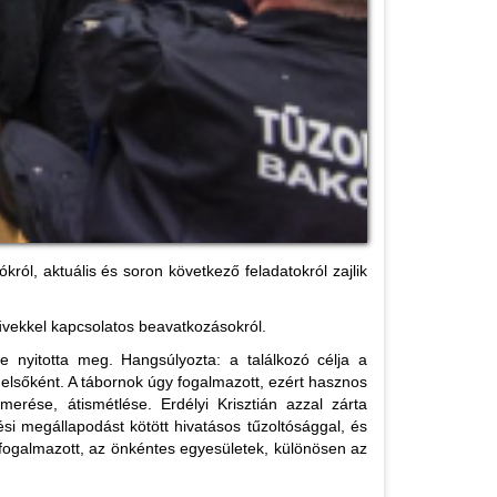
ól, aktuális és soron következő feladatokról zajlik
űvekkel kapcsolatos beavatkozásokról.
se nyitotta meg. Hangsúlyozta: a találkozó célja a
elsőként. A tábornok úgy fogalmazott, ezért hasznos
rése, átismétlése. Erdélyi Krisztián azzal zárta
i megállapodást kötött hivatásos tűzoltósággal, és
ogalmazott, az önkéntes egyesületek, különösen az