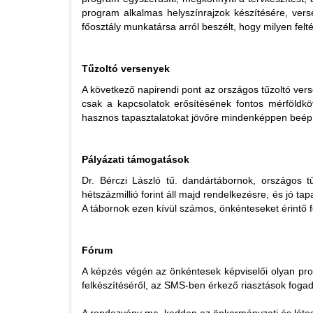
program alkalmas helyszínrajzok készítésére, vers
főosztály munkatársa arról beszélt, hogy milyen felt
Tűzoltó versenyek
A következő napirendi pont az országos tűzoltó v
csak a kapcsolatok erősítésének fontos mérföldkö
hasznos tapasztalatokat jövőre mindenképpen beép
Pályázati támogatások
Dr. Bérczi László tű. dandártábornok, országos tű
hétszázmillió forint áll majd rendelkezésre, és jó 
A tábornok ezen kívül számos, önkénteseket érintő fejl
Fórum
A képzés végén az önkéntesek képviselői olyan prob
felkészítéséről, az SMS-ben érkező riasztások fogad