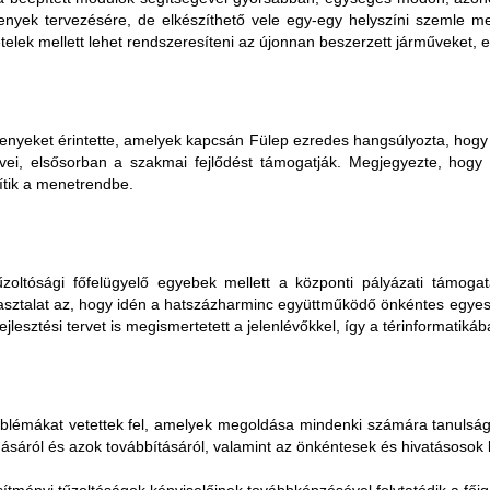
enyek tervezésére, de elkészíthető vele egy-egy helyszíni szemle mel
ételek mellett lehet rendszeresíteni az újonnan beszerzett járműveket, 
ersenyeket érintette, amelyek kapcsán Fülep ezredes hangsúlyozta, h
vei, elsősorban a szakmai fejlődést támogatják. Megjegyezte, hogy k
ítik a menetrendbe.
zoltósági főfelügyelő egyebek mellett a központi pályázati támogat
tapasztalat az, hogy idén a hatszázharminc együttműködő önkéntes egyes
esztési tervet is megismertetett a jelenlévőkkel, így a térinformatikában
lémákat vetettek fel, amelyek megoldása mindenki számára tanulsággal
ásáról és azok továbbításáról, valamint az önkéntesek és hivatásosok 