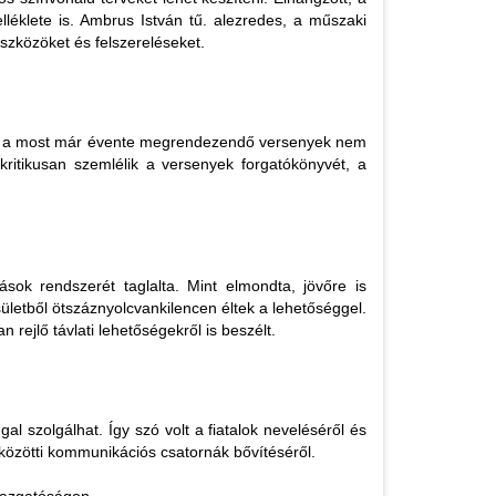
léklete is. Ambrus István tű. alezredes, a műszaki
eszközöket és felszereléseket.
ogy a most már évente megrendezendő versenyek nem
ritikusan szemlélik a versenyek forgatókönyvét, a
ások rendszerét taglalta. Mint elmondta, jövőre is
ületből ötszáznyolcvankilencen éltek a lehetőséggel.
 rejlő távlati lehetőségekről is beszélt.
 szolgálhat. Így szó volt a fiatalok neveléséről és
közötti kommunikációs csatornák bővítéséről.