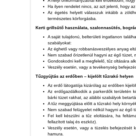
A helyi önkormányzatnál kell érdeklődni, hogy 
Ha ilyen rendelet nincs, az azt jelenti, hogy az
Az égetés helyett válasszuk inkább a zöldhu
természetes körforgásba.
Kerti grillsütő használata, szalonnasütés, bogr
A saját tulajdonú, belterületi ingatlanon találh
szabályokat:
Az éghető vagy robbanásveszélyes anyag eltáv
Nem szabad őrizetlenül hagyni az égő tüzet, 
Gondoskodni kell a megfelelő, tűz oltására al
Veszély esetén, vagy a tevékenység befejezését
Tűzgyújtás az erdőben – kijelölt tűzrakó helyen
Az erdő látogatója kizárólag az erdőben kijelöl
Az erdőgazdálkodók a parkerdők területén kö
bárki tüzet rakhat, az alábbi szabályok betartá
A tűz meggyújtása előtt a tűzrakó hely környéké
Nem szabad felügyelet nélkül hagyni az égő t
Fel kell készülni a tűz eloltására, ha felt
fellazított talaj és eszköz).
Veszély esetén, vagy a tüzelés befejezését kö
hamura.