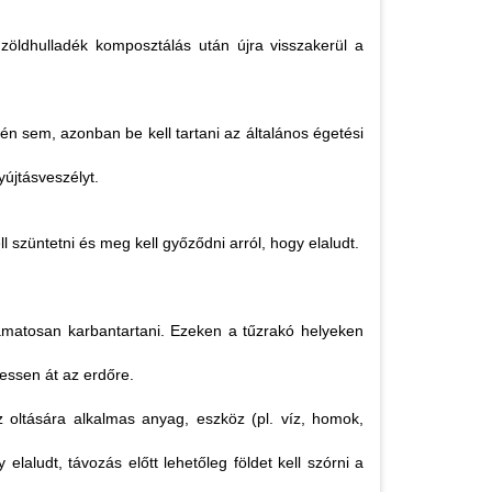
 zöldhulladék komposztálás után újra visszakerül a
dején sem, azonban be kell tartani az általános égetési
újtásveszélyt.
l szüntetni és meg kell győződni arról, hogy elaludt.
yamatosan karbantartani. Ezeken a tűzrakó helyeken
hessen át az erdőre.
z oltására alkalmas anyag, eszköz (pl. víz, homok,
laludt, távozás előtt lehetőleg földet kell szórni a