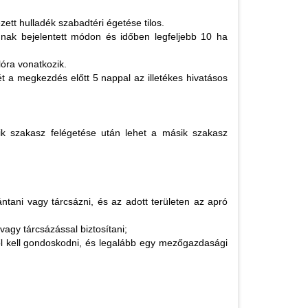
tt hulladék szabadtéri égetése tilos.
ágnak bejelentett módon és időben legfeljebb 10 ha
lóra vonatkozik.
yét a megkezdés előtt 5 nappal az illetékes hivatásos
ik szakasz felégetése után lehet a másik szakasz
ntani vagy tárcsázni, és az adott területen az apró
agy tárcsázással biztosítani;
éről kell gondoskodni, és legalább egy mezőgazdasági