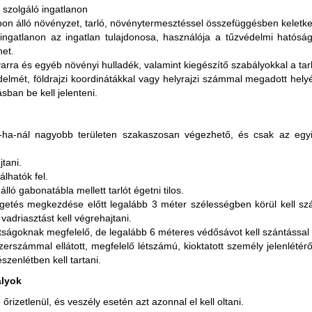
 szolgáló ingatlanon
on álló növényzet, tarló, növénytermesztéssel összefüggésben keletkeze
ti ingatlanon az ingatlan tulajdonosa, használója a tűzvédelmi hatós
het.
varra és egyéb növényi hulladék, valamint kiegészítő szabályokkal a tar
rjedelmét, földrajzi koordinátákkal vagy helyrajzi számmal megadott hel
sban be kell jelenteni.
0-ha-nál nagyobb területen szakaszosan végezhető, és csak az egy
jtani.
lhatók fel.
ló gabonatábla mellett tarlót égetni tilos.
óégetés megkezdése előtt legalább 3 méter szélességben körül kell szá
adriasztást kell végrehajtani.
tságoknak megfelelő, de legalább 6 méteres védősávot kell szántással v
szerszámmal ellátott, megfelelő létszámú, kioktatott személy jelenlét
szenlétben kell tartani.
ályok
rizetlenül, és veszély esetén azt azonnal el kell oltani.