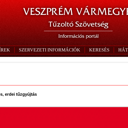
VESZPRÉM VÁRMEGYE
Tűzoltó Szövetség
Információs portál
ÍREK
SZERVEZETI INFORMÁCIÓK
KERESÉS
HÁT
és, erdei tűzgyújtás