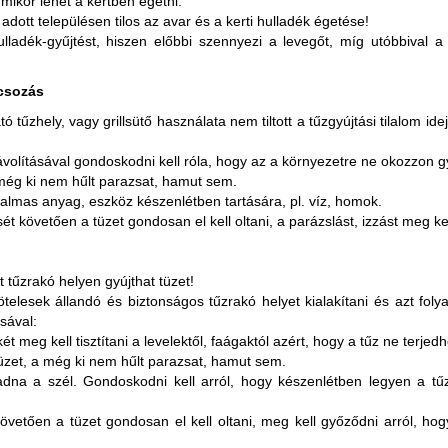
mikor lehet a kertben égetni.
 adott településen tilos az avar és a kerti hulladék égetése!
lladék-gyűjtést, hiszen előbbi szennyezi a levegőt, míg utóbbival a
ácsozás
ató tűzhely, vagy grillsütő használata nem tiltott a tűzgyújtási tilalom i
olításával gondoskodni kell róla, hogy az a környezetre ne okozzon gy
még ki nem hűlt parazsat, hamut sem.
kalmas anyag, eszköz készenlétben tartására, pl. víz, homok.
 követően a tüzet gondosan el kell oltani, a parázslást, izzást meg kel
t tűzrakó helyen gyújthat tüzet!
telesek állandó és biztonságos tűzrakó helyet kialakítani és azt fol
sával:
t meg kell tisztítani a levelektől, faágaktól azért, hogy a tűz ne terjed
üzet, a még ki nem hűlt parazsat, hamut sem.
ámadna a szél. Gondoskodni kell arról, hogy készenlétben legyen a tű
vetően a tüzet gondosan el kell oltani, meg kell győződni arról, hogy e