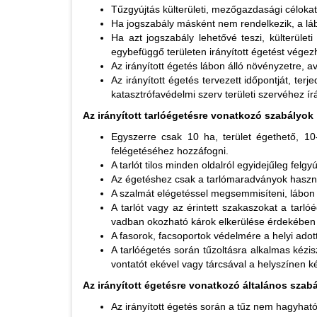
Tűzgyújtás külterületi, mezőgazdasági célokat
Ha jogszabály másként nem rendelkezik, a láb
Ha azt jogszabály lehetővé teszi, külterüle
egybefüggő területen irányított égetést végez
Az irányított égetés lábon álló növényzetre, a
Az irányított égetés tervezett időpontját, te
katasztrófavédelmi szerv területi szervéhez írá
Az irányított tarlóégetésre vonatkozó szabályok
Egyszerre csak 10 ha, terület égethető, 1
felégetéséhez hozzáfogni.
A tarlót tilos minden oldalról egyidejűleg felgyú
Az égetéshez csak a tarlómaradványok haszná
A szalmát elégetéssel megsemmisíteni, lábon ál
A tarlót vagy az érintett szakaszokat a tarl
vadban okozható károk elkerülése érdekében v
A fasorok, facsoportok védelmére a helyi adot
A tarlóégetés során tűzoltásra alkalmas kézi
vontatót ekével vagy tárcsával a helyszínen ké
Az irányított égetésre vonatkozó általános szab
Az irányított égetés során a tűz nem hagyható ő