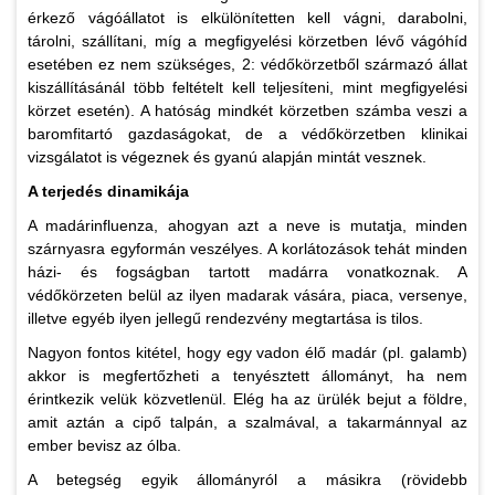
érkező vágóállatot is elkülönítetten kell vágni, darabolni,
tárolni, szállítani, míg a megfigyelési körzetben lévő vágóhíd
esetében ez nem szükséges, 2: védőkörzetből származó állat
kiszállításánál több feltételt kell teljesíteni, mint megfigyelési
körzet esetén). A hatóság mindkét körzetben számba veszi a
baromfitartó gazdaságokat, de a védőkörzetben klinikai
vizsgálatot is végeznek és gyanú alapján mintát vesznek.
A terjedés dinamikája
A madárinfluenza, ahogyan azt a neve is mutatja, minden
szárnyasra egyformán veszélyes. A korlátozások tehát minden
házi- és fogságban tartott madárra vonatkoznak. A
védőkörzeten belül az ilyen madarak vására, piaca, versenye,
illetve egyéb ilyen jellegű rendezvény megtartása is tilos.
Nagyon fontos kitétel, hogy egy vadon élő madár (pl. galamb)
akkor is megfertőzheti a tenyésztett állományt, ha nem
érintkezik velük közvetlenül. Elég ha az ürülék bejut a földre,
amit aztán a cipő talpán, a szalmával, a takarmánnyal az
ember bevisz az ólba.
A betegség egyik állományról a másikra (rövidebb