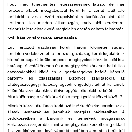
hogy még tünetmentes, egészségesnek látszó, de már
fertőzött állatok mozgatásával kerül ki a zárlat alatt álló
területről a vírus. Ezért alapelvként a korlátozás alatt álló
területen tilos minden állatmozgás, mely alól kérelemre,
szigorú feltételeknek való megfelelés esetén adható felmentés.
Szállítási korlátozások elrendelése
Egy fertőzött gazdaság körüli három kilométer sugarú
területen védőkörzetet, a fertőzött gazdaság körüli legalább tíz
kilométer sugarú területen pedig megfigyelési körzetet jelöl ki a
hatóság. A védőkörzeten és a megfigyelési körzeten belül tilos
gazdaságokból kifelé és a gazdaságokba befelé irányuló
baromfi- és tojásszállítás. Bizonyos szállításokra az
állategészségügyi hatóság egyedi engedélyt adhat ki, amely
különféle vizsgálatokhoz illetve egyéb feltételekhez kötött.
Mi a különbség a védőkörzet és a megfigyelési körzet között?
Mindkét körzet általános korlátozó intézkedéseket tartalmaz az
állatok, emberek és járművek mozgása tekintetében. A
védőkörzetben a baromfik és termékeik mozgásának
korlátozása szigorúbb, mint a megfigyelési körzetben (például
1: a védőkörzetben lévő vágóhíd esetében a mentes területről