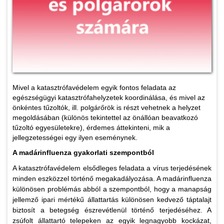
Mivel a katasztrófavédelem egyik fontos feladata az
egészségügyi katasztrófahelyzetek koordinálása, és mivel az
önkéntes tűzoltók, ill. polgárőrök is részt vehetnek a helyzet
megoldásában (különös tekintettel az önállóan beavatkozó
tűzoltó egyesületekre), érdemes áttekinteni, mik a
jellegzetességei egy ilyen eseménynek.
A madárinfluenza gyakorlati szempontból
A katasztrófavédelem elsődleges feladata a vírus terjedésének
minden eszközzel történő megakadályozása. A madárinfluenza
különösen problémás abból a szempontból, hogy a manapság
jellemző ipari mértékű állattartás különösen kedvező táptalajt
biztosít a betegség észrevétlenül történő terjedéséhez. A
zsúfolt állattartó telepeken az egyik legnagyobb kockázat,