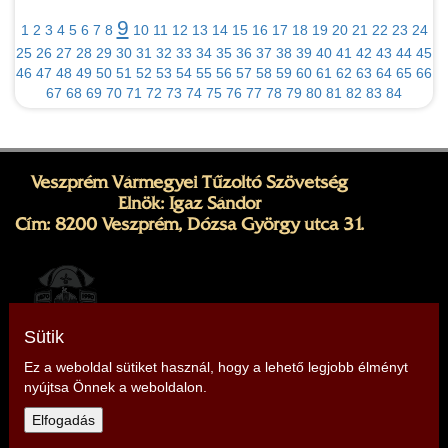
9
1
2
3
4
5
6
7
8
10
11
12
13
14
15
16
17
18
19
20
21
22
23
24
25
26
27
28
29
30
31
32
33
34
35
36
37
38
39
40
41
42
43
44
45
46
47
48
49
50
51
52
53
54
55
56
57
58
59
60
61
62
63
64
65
66
67
68
69
70
71
72
73
74
75
76
77
78
79
80
81
82
83
84
Veszprém Vármegyei Tűzoltó Szövetség
Elnök: Igaz Sándor
Cím: 8200 Veszprém, Dózsa György utca 31.
Sütik
Ez a weboldal sütiket használ, hogy a lehető legjobb élményt
nyújtsa Önnek a weboldalon.
Telefon: +36 30 348 1612,
+36 30 701 1881
Elfogadás
E-mail:
veszprem@tuzoltoszovetseg.hu