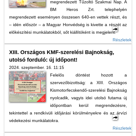
megrendezett Tűzoltó Szakmai Nap. A
BM Heros Zrt. telephelyén
megrendezett eseményen összesen 640-en vettek részt, és
– idén először – a Magyar Honvédség is kivette a részét az
előkészítési munkálatokból, sőt kiállítóként is megjelent.
Részletek
XIII. Országos KMF-szerelési Bajnokság,
utolsó forduló: új időpont!
2024. szeptember. 16. 11:15
Felelős döntést hozott a
szervezőbizottság: a XIII. Országos
Kismotorfecskendő-szerelési Bajnokság
nyolcadik, vagyis idei utolsó futama új
időpontban kerül megrendezésre,
tekintettel a rendkívüli időjárási körülményekre és az árvízi
védekezési munkálatokra.
Részletek