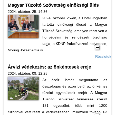
Magyar Tűzoltó Szövetség elnökségi ülés
2024. október. 25. 14:36
2024. október 25-én, a Hotel Jogarban
tartotta elnökségi ülését a Magyar
Tűzoltó Szövetség, amelyen részt vett a
honvédelmi és rendészeti bizottság
tagja, a KDNP frakcióvezető-helyettese,
Móring József Attila is.
Részletek
Árvízi védekezés: az önkéntesek ereje
2024. október. 09. 12:28
Az árvíz ismét megmutatta az
összefogás és azon belül az önkéntes
tűzoltó egyesületek erejét. A Magyar
Tűzoltó Szövetség felmérése szerint
131 egyesület, több mint 1200
tűzoltóval vett részt a védekezésben, miközben további 63