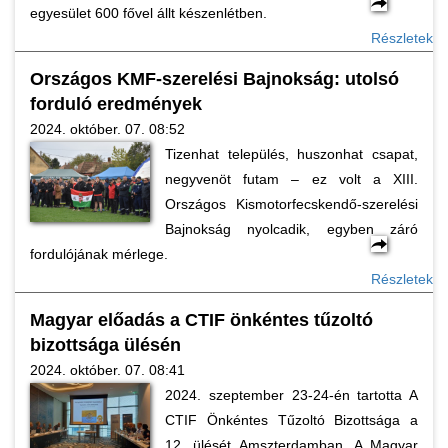
egyesület 600 fővel állt készenlétben.
Részletek
Országos KMF-szerelési Bajnokság: utolsó
forduló eredmények
2024. október. 07. 08:52
Tizenhat település, huszonhat csapat,
negyvenöt futam – ez volt a XIII.
Országos Kismotorfecskendő-szerelési
Bajnokság nyolcadik, egyben záró
fordulójának mérlege.
Részletek
Magyar előadás a CTIF önkéntes tűzoltó
bizottsága ülésén
2024. október. 07. 08:41
2024. szeptember 23-24-én tartotta A
CTIF Önkéntes Tűzoltó Bizottsága a
12. ülését Amszterdamban. A Magyar