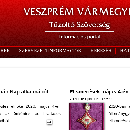
VESZPRÉM VÁRMEGYE
Tűzoltó Szövetség
Információs portál
ÍREK
SZERVEZETI INFORMÁCIÓK
KERESÉS
HÁT
ián Nap alkalmából
Elismerések május 4-én
2020. május. 04. 14:59
yűlés elnöke 2020. május 4-én
2020-ban a
tte az önkéntes és hivatásos
állományg
mából.
elismeréseke