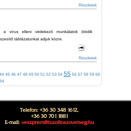
Részletek
k a vírus elleni védekező munkálatok ötödik
szesítő táblázatunkat adjuk közre.
Részletek
55
44
45
46
47
48
49
50
51
52
53
54
56
57
58
59
60
84
Telefon: +36 30 348 1612,
+36 30 701 1881
E-mail:
veszprem@tuzoltoszovetseg.hu