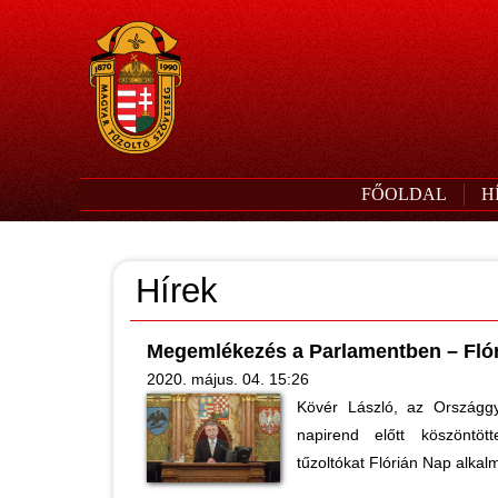
FŐOLDAL
H
Hírek
Megemlékezés a Parlamentben – Flór
2020. május. 04. 15:26
Kövér László, az Országg
napirend előtt köszöntö
tűzoltókat Flórián Nap alkal