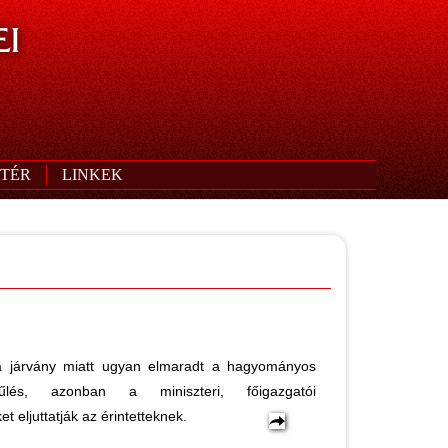
I
TÉR
LINKEK
 járvány miatt ugyan elmaradt a hagyományos
yűlés, azonban a miniszteri, főigazgatói
t eljuttatják az érintetteknek.