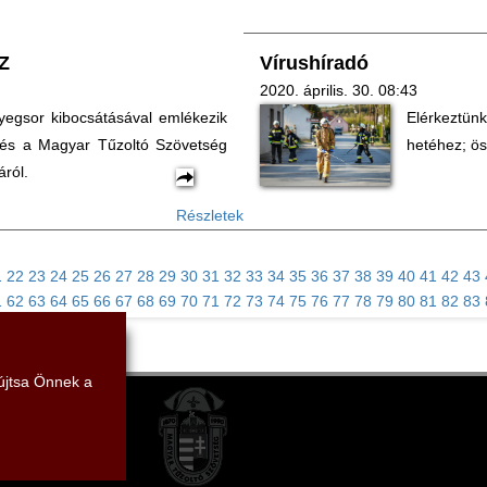
Z
Vírushíradó
2020. április. 30. 08:43
yegsor kibocsátásával emlékezik
Elérkeztün
és a Magyar Tűzoltó Szövetség
hetéhez; ös
áról.
Részletek
1
22
23
24
25
26
27
28
29
30
31
32
33
34
35
36
37
38
39
40
41
42
43
1
62
63
64
65
66
67
68
69
70
71
72
73
74
75
76
77
78
79
80
81
82
83
yújtsa Önnek a
.