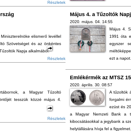
Részletek
ország
Május 4. a Tűzoltók Nap
2020. május. 04. 14:55
Május 4. S
Miniszterelnöke elismerő levéllel
1991 óta e
ltó Szövetséget és az önkéntes
egyszer s
 Tűzoltók Napja alkalmából.
méltóképpe
ezt a napot
Részletek
Emlékérmék az MTSZ 150
2020. április. 30. 08:57
rtábornok, a Magyar Tűzoltó
A tűzoltók 
ntőjét tesszük közzé május 4.
forgalmi ér
ezüst és 2
a Magyar Nemzeti Bank a tűz
Részletek
kibocsátásokkal a jegybank a sz
helytállására hívja fel a figyelmet