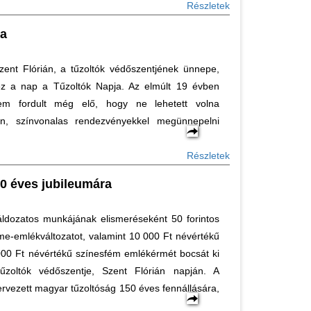
Részletek
ja
zent Flórián, a tűzoltók védőszentjének ünnepe,
z a nap a Tűzoltók Napja. Az elmúlt 19 évben
em fordult még elő, hogy ne lehetett volna
n, színvonalas rendezvényekkel megünnepelni
.
Részletek
 éves jubileumára
áldozatos munkájának elismeréseként 50 forintos
me-emlékváltozatot, valamint 10 000 Ft névértékű
000 Ft névértékű színesfém emlékérmét bocsát ki
oltók védőszentje, Szent Flórián napján. A
ervezett magyar tűzoltóság 150 éves fennállására,
.