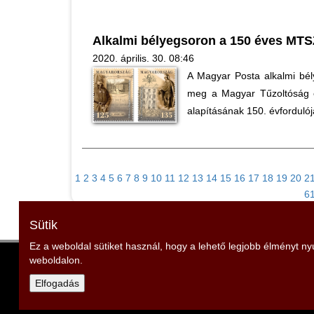
Alkalmi bélyegsoron a 150 éves MTS
2020. április. 30. 08:46
A Magyar Posta alkalmi bél
meg a Magyar Tűzoltóság 
alapításának 150. évfordulój
1
2
3
4
5
6
7
8
9
10
11
12
13
14
15
16
17
18
19
20
2
6
Sütik
Ez a weboldal sütiket használ, hogy a lehető legjobb élményt n
weboldalon.
Veszprém Vármegyei Tűzoltó Szövetség
Elnök: Igaz Sándor
Elfogadás
Cím: 8200 Veszprém, Dózsa György utca 31